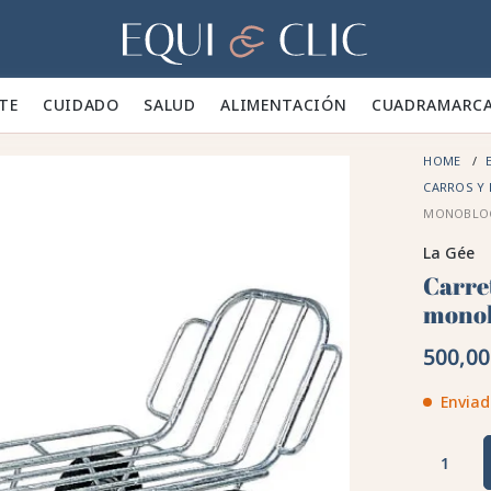
Hogar
TE 👕
CUIDADO 🪮
SALUD ✨
ALIMENTACIÓN 🥕
CUADRA
MARC
HOME
E
CARROS Y
MONOBLOC
La Gée
Carret
monob
500,00
Enviad