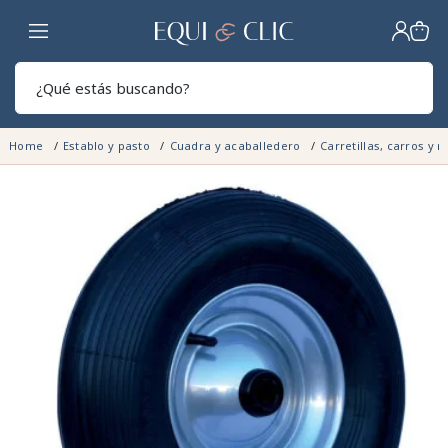
Hogar
Sear
Home
Establo y pasto
Cuadra y acaballedero
Carretillas, carros y