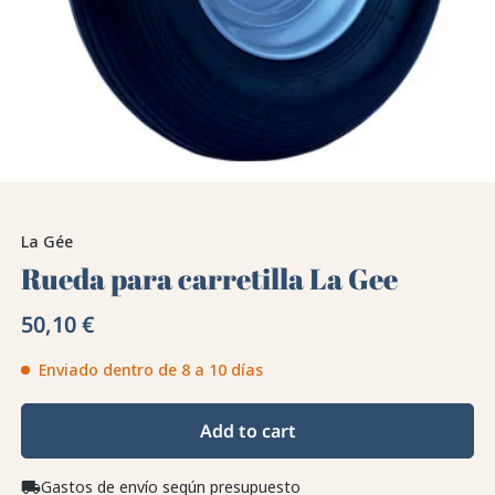
La Gée
Rueda para carretilla La Gee
50,10 €
Enviado dentro de 8 a 10 días
Add to cart
Gastos de envío según presupuesto
local_shipping