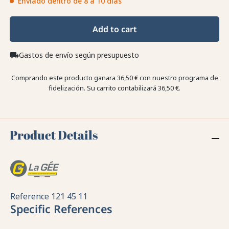
Enviado dentro de 8 a 10 días
Add to cart
Gastos de envío según presupuesto
local_shipping
Comprando este producto ganara
36,50 €
con nuestro programa de
fidelización. Su carrito contabilizará
36,50 €
.
Product Details
Reference
121 45 11
Specific References