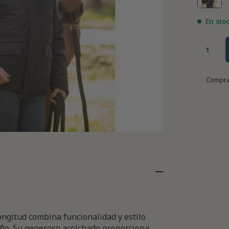
En sto
Compra
ongitud combina funcionalidad y estilo
eño. Su generoso acolchado proporciona