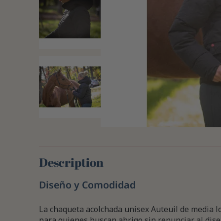
Description
Diseño y Comodidad
La chaqueta acolchada unisex Auteuil de media l
para quienes buscan abrigo sin renunciar al dis