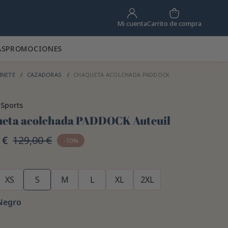
Carrito de compra
Mi cuenta
AS
PROMOCIONES
INETE
CAZADORAS
CHAQUETA ACOLCHADA PADDOCK
Sports
eta acolchada PADDOCK Auteuil
 €
129,00 €
-10%
XS
S
M
L
XL
2XL
Negro