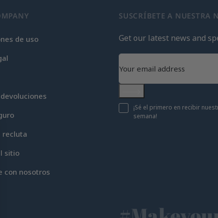
OMPANY
SUSCRÍBETE A NUESTRA 
Get our latest news and spe
ones de uso
gal
 devoluciones
Subscribe
¡Sé el primero en recibir nue
guro
semana!
c recluta
 sitio
e con nosotros
#Makeyour