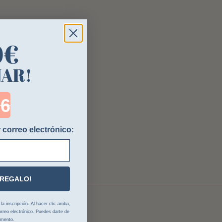
0€
NAR!
ntdown ends in:
 correo electrónico:
 REGALO!
 inscripción. Al hacer clic arriba,
rreo electrónico. Puedes darte de
omento.