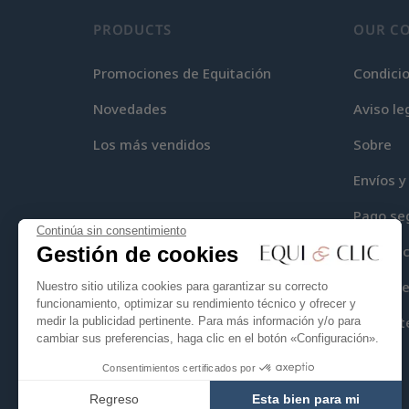
PRODUCTS
OUR C
Promociones de Equitación
Condici
Novedades
Aviso le
Los más vendidos
Sobre
Envíos y
Pago se
Continúa sin consentimiento
Gestión de cookies
Equi-Cli
Mapa del
Nuestro sitio utiliza cookies para garantizar su correcto
funcionamiento, optimizar su rendimiento técnico y ofrecer y
Contact
medir la publicidad pertinente. Para más información y/o para
cambiar sus preferencias, haga clic en el botón «Configuración».
Consentimientos certificados por
Regreso
Esta bien para mi