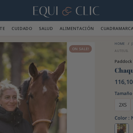
Hogar
TE 👕
CUIDADO 🪮
SALUD ✨
ALIMENTACIÓN 🥕
CUADRA
MARC
HOME
J
ON SALE!
AUTEUIL
Paddock 
Chaqu
116,10
Tamaño
2XS
Color :