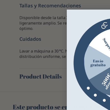
Tallas y Recomendaciones
Disponible desde la talla XXS hasta la XXL. Al ser
ligeramente amplio. Se recomienda elegir una tal
óptimo.
Cuidados
Lavar a máquina a 30 °C. No usar secadora. Para 
distribución uniforme, se aconseja llevarla a la ti
Product Details
Este producto se encuentra en las