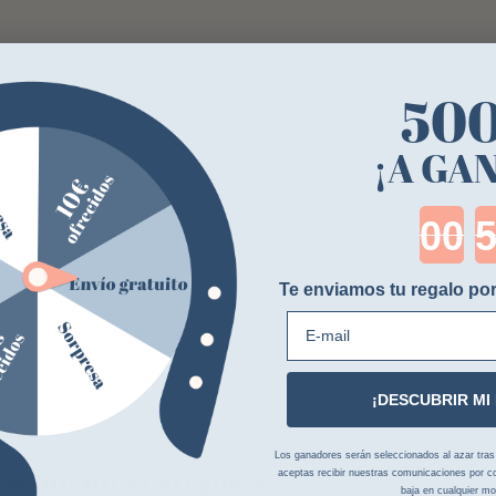
 un modelo unisex, su corte es
50
la menos de la habitual para un ajuste
¡A GA
Cou
mantener la calidad del acolchado y su
ntorería.
Te enviamos tu regalo por
E-mail
¡DESCUBRIR MI
Los ganadores serán seleccionados al azar tras la
 siguientes categorías
aceptas recibir nuestras comunicaciones por co
baja en cualquier m