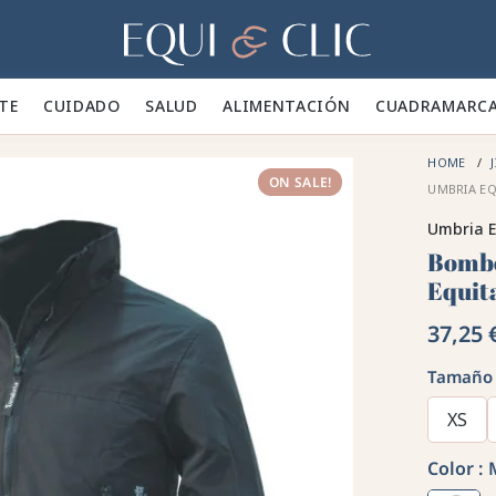
Hogar
TE 👕
CUIDADO 🪮
SALUD ✨
ALIMENTACIÓN 🥕
CUADRA
MARC
HOME
J
ON SALE!
UMBRIA EQ
Umbria E
Bomb
Equit
37,25 
Tamaño
XS
Color :