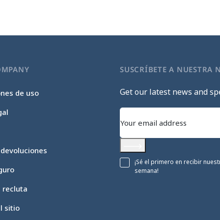
OMPANY
SUSCRÍBETE A NUESTRA 
Get our latest news and spe
ones de uso
gal
 devoluciones
Subscribe
¡Sé el primero en recibir nue
guro
semana!
c recluta
 sitio