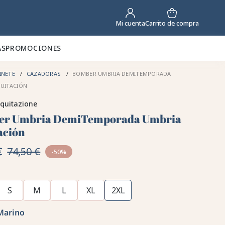
Carrito de compra
Mi cuenta
AS
PROMOCIONES
INETE
CAZADORAS
BOMBER UMBRIA DEMITEMPORADA
UITACIÓN
quitazione
er Umbria DemiTemporada Umbria
ación
€
74,50 €
-50%
S
M
L
XL
2XL
Marino