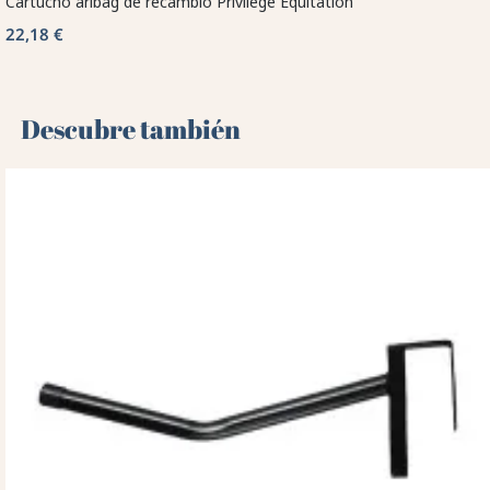
Cartucho aribag de recambio Privilege Equitation
22,18 €
Descubre también 🌻