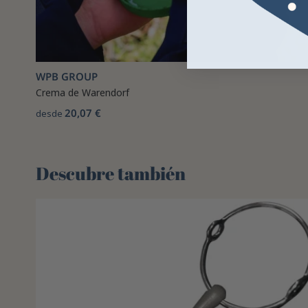
WPB GROUP
Crema de Warendorf
20,07 €
desde
Descubre también 🌻