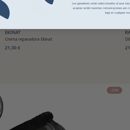
Los ganadores serán seleccionados al azar tras la
aceptas recibir nuestras comunicaciones por co
baja en cualquier m
EKINAT
R
Crema reparadora Ekinat
D
21,30 €
21
-25%