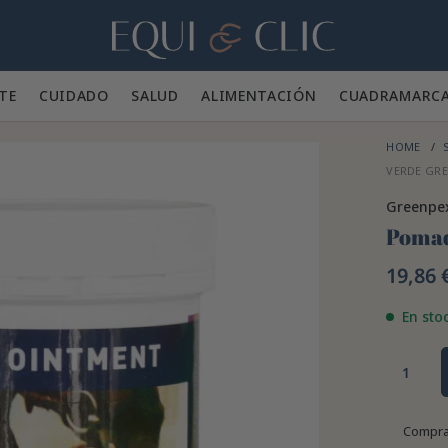
Hogar
TE 👕
CUIDADO 🪮
SALUD ✨
ALIMENTACIÓN 🥕
CUADRA
MARC
HOME
VERDE GRE
Greenpe
Pomad
19,86 
En sto
Compra