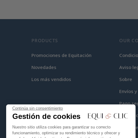
PRODUCTS
OUR C
Promociones de Equitación
Condici
Novedades
Aviso le
Los más vendidos
Sobre
Envíos y
Pago se
Continúa sin consentimiento
Gestión de cookies
Equi-Cli
Mapa del
Nuestro sitio utiliza cookies para garantizar su correcto
funcionamiento, optimizar su rendimiento técnico y ofrecer y