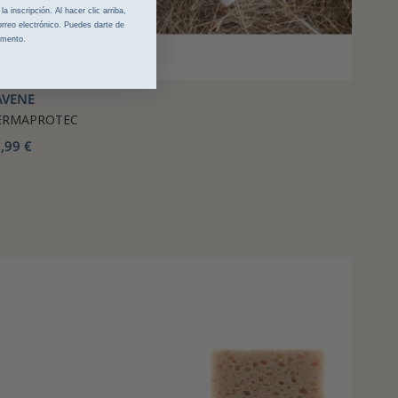
 inscripción. Al hacer clic arriba,
rreo electrónico. Puedes darte de
omento.
AVENE
ERMAPROTEC
,99 €