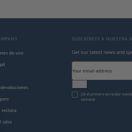
OMPANY
SUSCRÍBETE A NUESTRA 
Get our latest news and spe
ones de uso
gal
 devoluciones
Subscribe
¡Sé el primero en recibir nue
guro
semana!
c recluta
 sitio