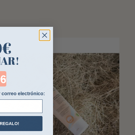
0€
NAR!
ntdown ends in:
 correo electrónico:
 REGALO!