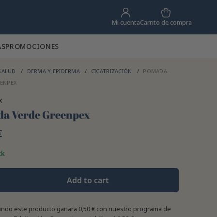
Carrito de compra
Mi cuenta
AS
PROMOCIONES
SALUD
DERMA Y EPIDERMA
CICATRIZACIÓN
POMADA
ENPEX
x
a Verde Greenpex
€
ck
Add to cart
ndo este producto ganara
0,50 €
con nuestro programa de