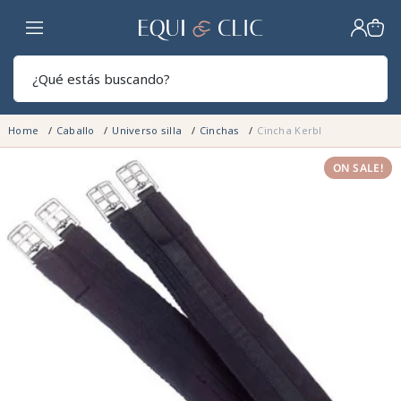
Hogar
Sear
Home
Caballo
Universo silla
Cinchas
Cincha Kerbl
ON SALE!