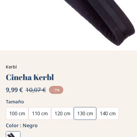
Kerbl
Cincha Kerbl
9,99 €
10,07 €
-1%
Tamaño
100 cm
110 cm
120 cm
130 cm
140 cm
Color :
Negro