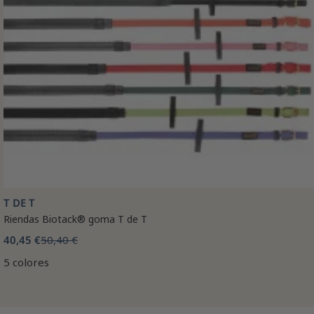
T DE T
Riendas Biotack® goma T de T
40,45 €
50,40 €
5 colores