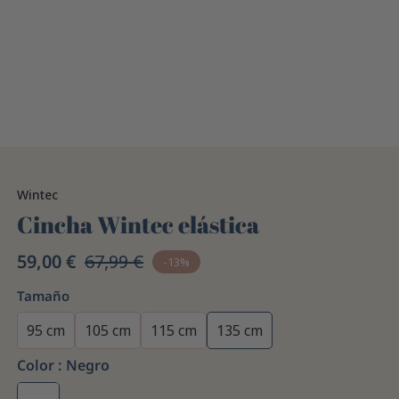
Wintec
Cincha Wintec elástica
59,00 €
67,99 €
-13%
Tamaño
95 cm
105 cm
115 cm
135 cm
Color :
Negro