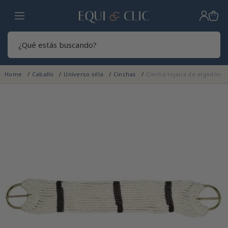
Hogar
Sear
Home
Caballo
Universo silla
Cinchas
Cincha tejana de algodón
ONLINE ONLY