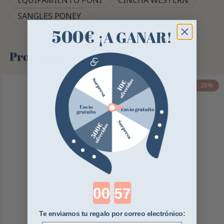
EQUIPAMIENTO PONÍ
CINCHA WESTERN
SANGLES PONEY
500€
¡A GANAR!
Productos similares
-20%
Countdown ends in:
Te enviamos tu regalo por correo electrónico: