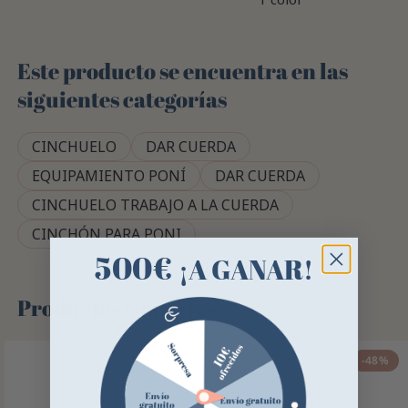
Este producto se encuentra en las
siguientes categorías
CINCHUELO
DAR CUERDA
EQUIPAMIENTO PONÍ
DAR CUERDA
CINCHUELO TRABAJO A LA CUERDA
CINCHÓN PARA PONI
500€
¡A GANAR!
Productos similares
-48%