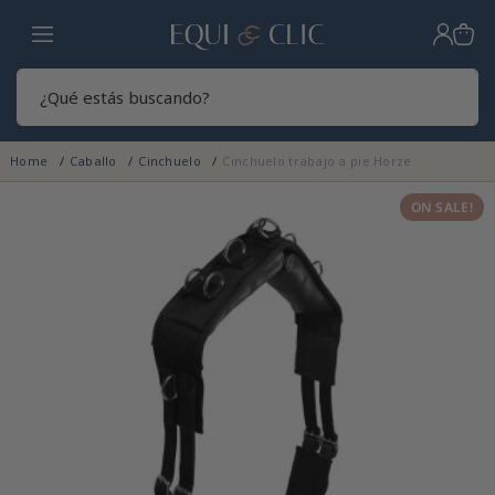
Hogar
Sear
Home
Caballo
Cinchuelo
Cinchuelo trabajo a pie Horze
ON SALE!