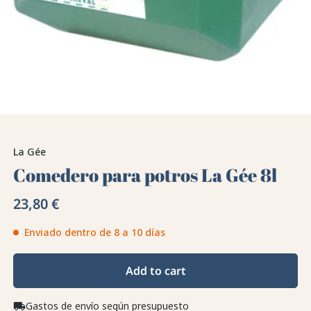
La Gée
Comedero para potros La Gée 8l
23,80 €
Enviado dentro de 8 a 10 días
Add to cart
Gastos de envío según presupuesto
local_shipping