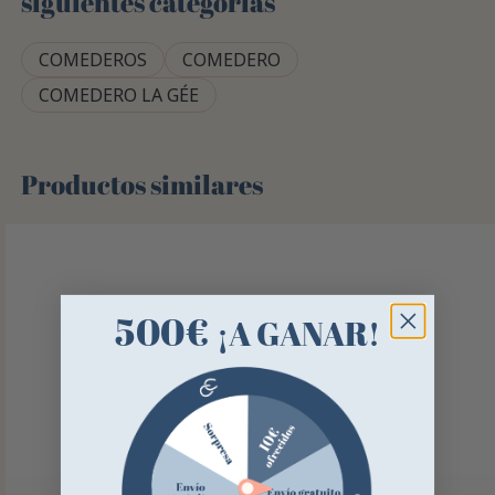
siguientes categorías
COMEDEROS
COMEDERO
COMEDERO LA GÉE
Productos similares
500€
¡A GANAR!