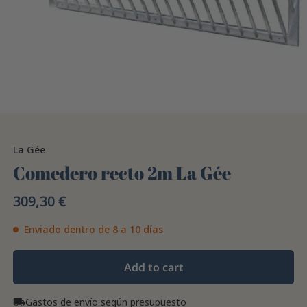
La Gée
Comedero recto 2m La Gée
309,30 €
Enviado dentro de 8 a 10 días
Add to cart
Gastos de envío según presupuesto
local_shipping