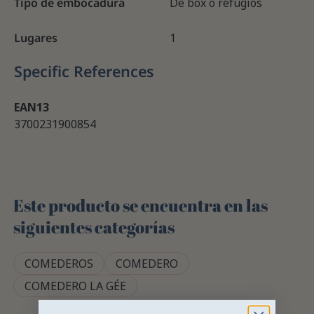
Típo de embocadura
De box o refugios
Lugares
1
Specific References
EAN13
3700231900854
Este producto se encuentra en las
siguientes categorías
COMEDEROS
COMEDERO
COMEDERO LA GÉE