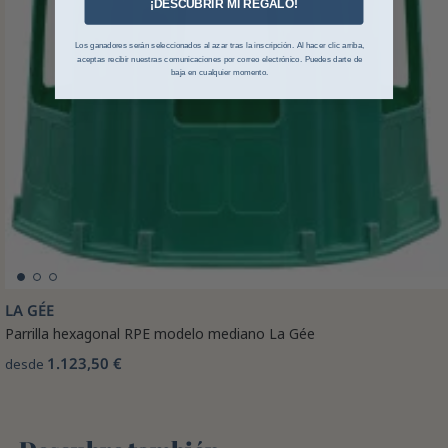
¡DESCUBRIR MI REGALO!
Los ganadores serán seleccionados al azar tras la inscripción. Al hacer clic arriba,
aceptas recibir nuestras comunicaciones por correo electrónico. Puedes darte de
baja en cualquier momento.
LA GÉE
Parrilla hexagonal RPE modelo mediano La Gée
1.123,50 €
desde