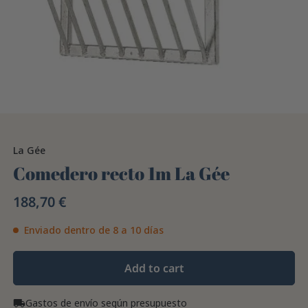
La Gée
Comedero recto 1m La Gée
188,70 €
Enviado dentro de 8 a 10 días
Add to cart
Gastos de envío según presupuesto
local_shipping