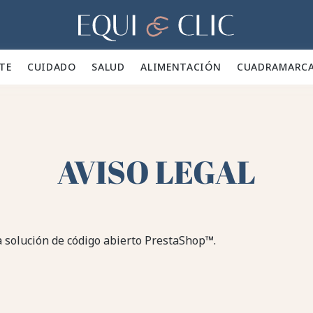
Hogar
TE 👕
CUIDADO 🪮
SALUD ✨
ALIMENTACIÓN 🥕
CUADRA
MARC
AVISO LEGAL
la solución de código abierto PrestaShop™.