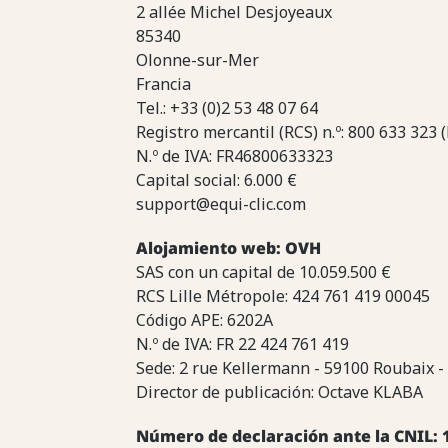
2 allée Michel Desjoyeaux
85340
Olonne-sur-Mer
Francia
Tel.: +33 (0)2 53 48 07 64
Registro mercantil (RCS) n.º: 800 633 323 
N.º de IVA: FR46800633323
Capital social: 6.000 €
support@equi-clic.com
Alojamiento web: OVH
SAS con un capital de 10.059.500 €
RCS Lille Métropole: 424 761 419 00045
Código APE: 6202A
N.º de IVA: FR 22 424 761 419
Sede: 2 rue Kellermann - 59100 Roubaix -
Director de publicación: Octave KLABA
Número de declaración ante la CNIL: 