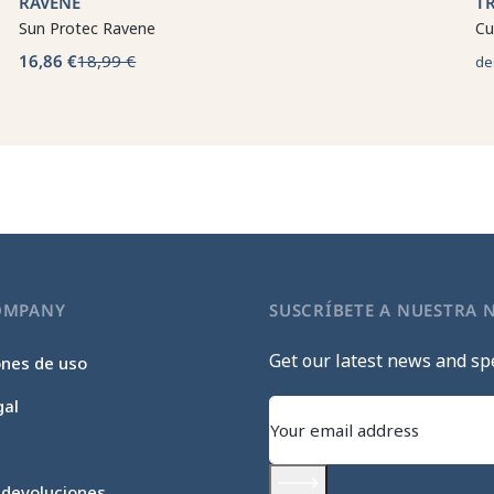
RAVENE
T
Sun Protec Ravene
Cu
16,86 €
18,99 €
de
OMPANY
SUSCRÍBETE A NUESTRA 
Get our latest news and spe
ones de uso
gal
 devoluciones