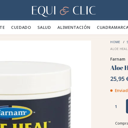
Hogar
TE 👕
CUIDADO 🪮
SALUD ✨
ALIMENTACIÓN 🥕
CUADRA
MARC
HOME
ALOE HEA
Farnam
Aloe 
25,95 
Enviad
Compra