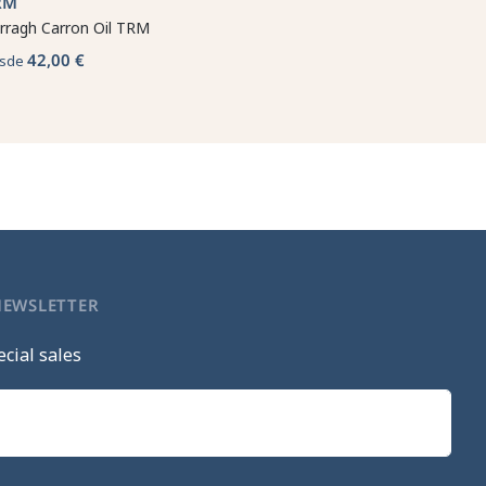
RM
rragh Carron Oil TRM
42,00 €
sde
NEWSLETTER
cial sales