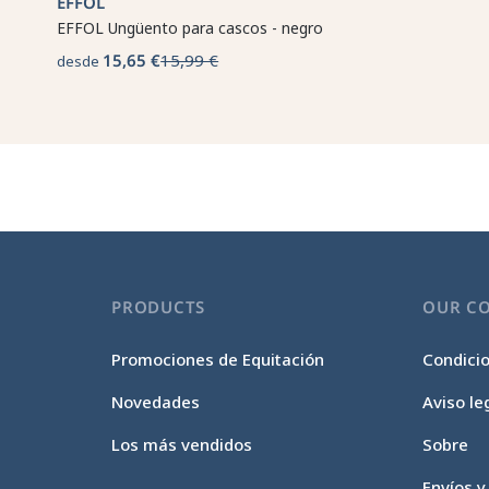
EFFOL
EFFOL Ungüento para cascos - negro
15,65 €
15,99 €
desde
PRODUCTS
OUR C
Promociones de Equitación
Condici
Novedades
Aviso le
Los más vendidos
Sobre
Envíos y