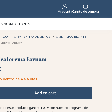
Carrito de compra
Mi cuenta
AS
PROMOCIONES
SALUD
CREMAS Y TRATAMIENTOS
CREMA CICATRIZANTE
L CREMA FARNAM
Heal crema Farnam
€
o dentro de 4 a 6 días
Add to cart
ndo este producto ganara
1,00 €
con nuestro programa de