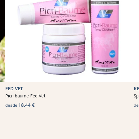
FED VET
K
Picri baume Fed Vet
Sp
18,44 €
desde
de