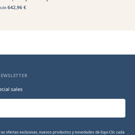
642,96 €
sde
NEWSLETTER
cial sales
stras ofertas exclusivas, nuevos productos y novedades de Equi-Clic cada