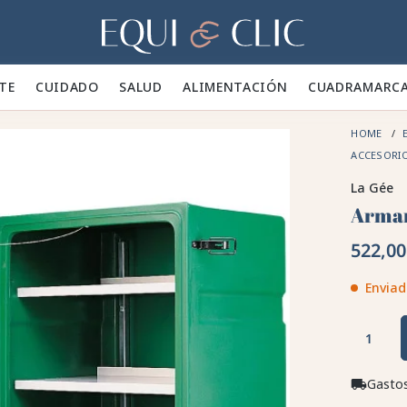
Hogar
TE 👕
CUIDADO 🪮
SALUD ✨
ALIMENTACIÓN 🥕
CUADRA
MARC
HOME
E
ACCESORIO
La Gée
Armar
522,00
Enviad
Gastos
local_shipping