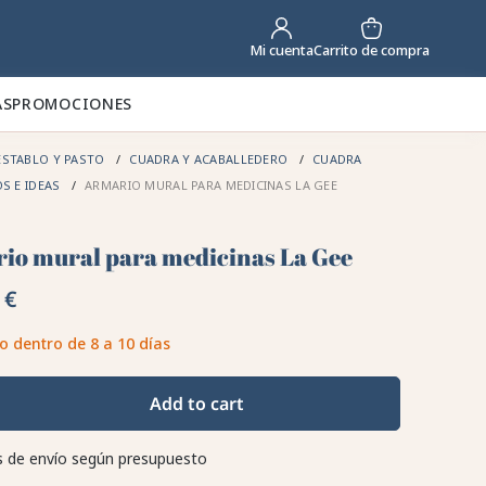
Carrito de compra
Mi cuenta
AS
PROMOCIONES
STABLO Y PASTO
CUADRA Y ACABALLEDERO
CUADRA
S E IDEAS
ARMARIO MURAL PARA MEDICINAS LA GEE
io mural para medicinas La Gee
 €
o dentro de 8 a 10 días
Add to cart
 de envío según presupuesto