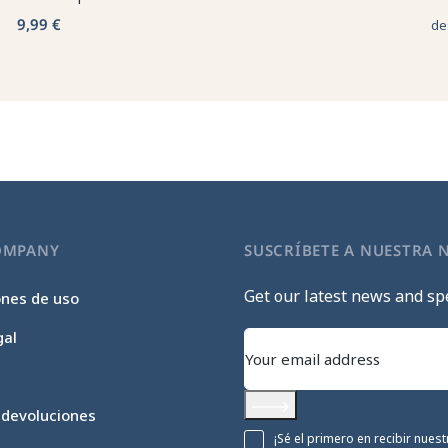
9,99 €
de
OMPANY
SUSCRÍBETE A NUESTRA 
Get our latest news and spe
ones de uso
gal
 devoluciones
Subscribe
¡Sé el primero en recibir nue