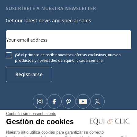
SUSCRÍBETE A NUESTRA NEWSLETTER
Get our latest news and special sales
¡Sé el primero en recibir nuestras ofertas exclusivas, nuevos
productos y novedades de Equi-Clic cada semana!
Registrarse
Instagram
Facebook
Pinterest
YouTube
Twitter
Continúa sin consentimiento
#Makeyourhorseapriority
Gestión de cookies
🫶
Nuestro sitio utiliza cookies para garantizar su correcto