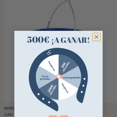
500€
¡A GANAR!
HORZE
Cubo Horze