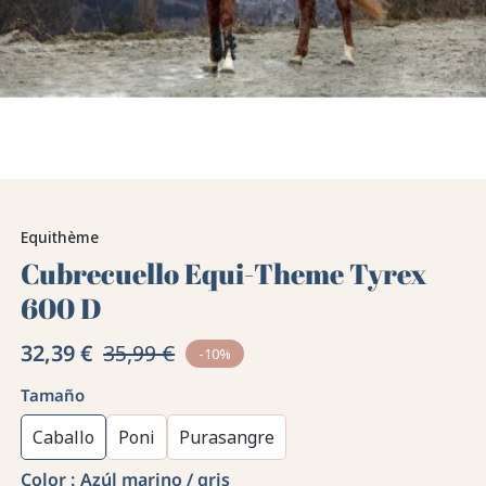
Equithème
Cubrecuello Equi-Theme Tyrex
600 D
32,39 €
35,99 €
-10%
Tamaño
Caballo
Poni
Purasangre
Color :
Azúl marino / gris