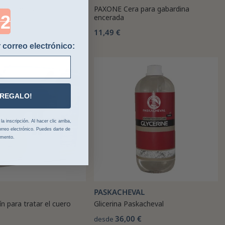
para cueros
PAXONE Cera para gabardina
ntdown ends in:
encerada
11,49 €
 correo electrónico:
 REGALO!
 inscripción. Al hacer clic arriba,
rreo electrónico. Puedes darte de
omento.
PASKACHEVAL
ín para tratar el cuero
Glicerina Paskacheval
36,00 €
desde