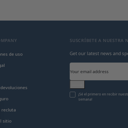
OMPANY
SUSCRÍBETE A NUESTRA 
Get our latest news and spe
ones de uso
gal
 devoluciones
Subscribe
¡Sé el primero en recibir nue
guro
semana!
c recluta
 sitio