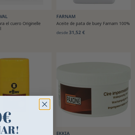
VAL
FARNAM
a el cuero Originelle
Aceite de pata de buey Farnam 100%
l
31,52 €
desde
0€
NAR!
EKKIA