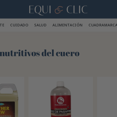
Hogar
TE 👕
CUIDADO 🪮
SALUD ✨
ALIMENTACIÓN 🥕
CUADRA
MARC
nutritivos del cuero