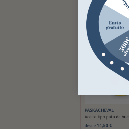
Hippo-Tonic Aceite par
9,49 €
PASKACHEVAL
Aceite tipo pata de bue
14,50 €
desde