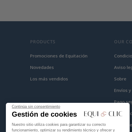
PRODUCTS
OUR C
Promociones de Equitación
Condici
Novedades
Aviso le
Los más vendidos
Sobre
Envíos y
Pago se
Continúa sin consentimiento
Gestión de cookies
Equi-Cli
Mapa del
Nuestro sitio utiliza cookies para garantizar su correcto
funcionamiento, optimizar su rendimiento técnico y ofrecer y