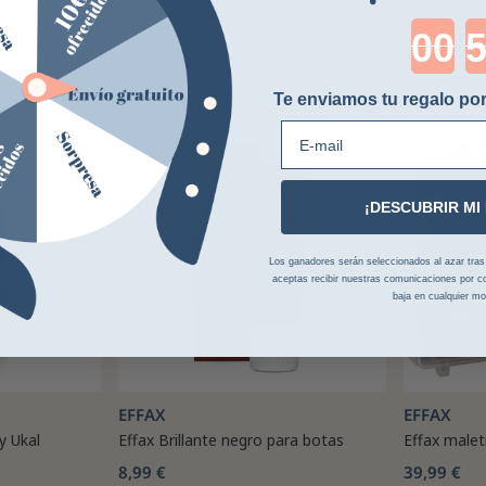
a cuero
Grasa para los cueros Paskacheval
Effax Grip 
Cou
18,90 €
12,99 €
desde
Te enviamos tu regalo por
E-mail
¡DESCUBRIR MI
Los ganadores serán seleccionados al azar tras la
aceptas recibir nuestras comunicaciones por co
baja en cualquier m
EFFAX
EFFAX
y Ukal
Effax Brillante negro para botas
Effax malet
8,99 €
39,99 €