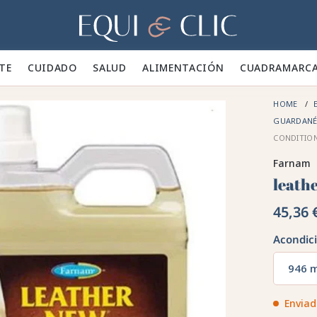
Hogar
TE 👕
CUIDADO 🪮
SALUD ✨
ALIMENTACIÓN 🥕
CUADRA
MARC
HOME
E
GUARDAN
CONDITIO
Farnam
leath
45,36 
Acondic
946 
Enviad