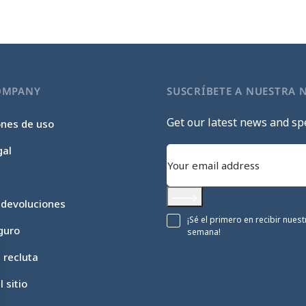
OMPANY
SUSCRÍBETE A NUESTRA 
Get our latest news and spe
ones de uso
gal
 devoluciones
Subscribe
¡Sé el primero en recibir nue
guro
semana!
c recluta
 sitio