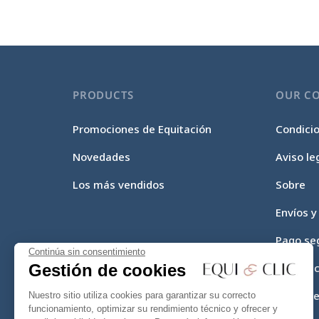
PRODUCTS
OUR C
Promociones de Equitación
Condici
Novedades
Aviso le
Los más vendidos
Sobre
Envíos y
Pago se
Continúa sin consentimiento
Gestión de cookies
Equi-Cli
Mapa del
Nuestro sitio utiliza cookies para garantizar su correcto
funcionamiento, optimizar su rendimiento técnico y ofrecer y