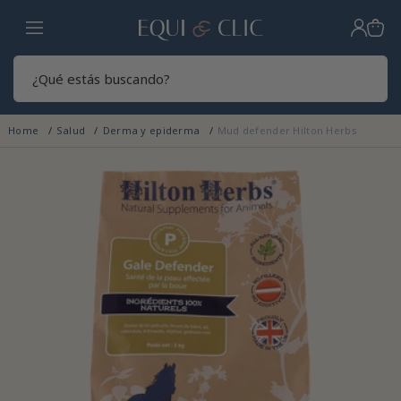
Hogar
Sear
Home
Salud
Derma y epiderma
Mud defender Hilton Herbs