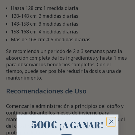
Hasta 128 cm: 1 medida diaria
128-148 cm: 2 medidas diarias
148-158 cm: 3 medidas diarias
158-168 cm: 4 medidas diarias
Más de 168 cm: 4-5 medidas diarias
Se recomienda un periodo de 2 a 3 semanas para la
absorción completa de los ingredientes y hasta 1 mes
para observar los beneficios completos. Con el
tiempo, puede ser posible reducir la dosis a una de
mantenimiento.
Recomendaciones de Uso
Comenzar la administración a principios del otoño y
continuar durante los meses de invierno para
mantener en buen estado las patas, los pies y la piel
500€
¡A GANAR!
del caballo o pony. Almacenar en un lugar fresco,
protegido de la luz solar directa.