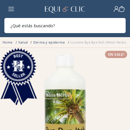
Hogar
Sear
Home
Salud
Derma y epiderma
Lozione Bye Bye Itch Hilton Herbs
ON SALE!