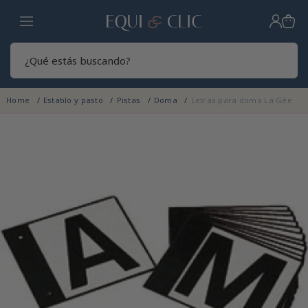
Hogar
Sear
Home
Establo y pasto
Pistas
Doma
Letras para doma La Gée