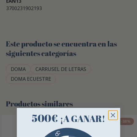
EAN13
3700231902193
Este producto se encuentra en las
siguientes categorías
DOMA
CARRUSEL DE LETRAS
DOMA ECUESTRE
Productos similares
500€
¡A GANAR!
-38%