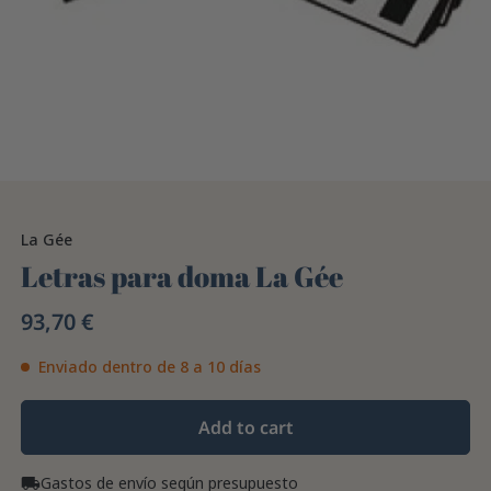
La Gée
Letras para doma La Gée
93,70 €
Enviado dentro de 8 a 10 días
Add to cart
Gastos de envío según presupuesto
local_shipping