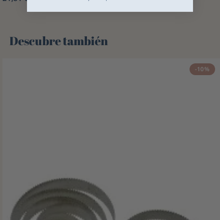
Descubre también 🌻
-10%