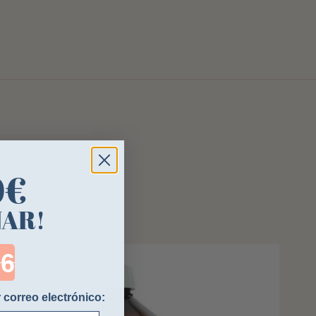
0€
NAR!
ntdown ends in:
 correo electrónico: