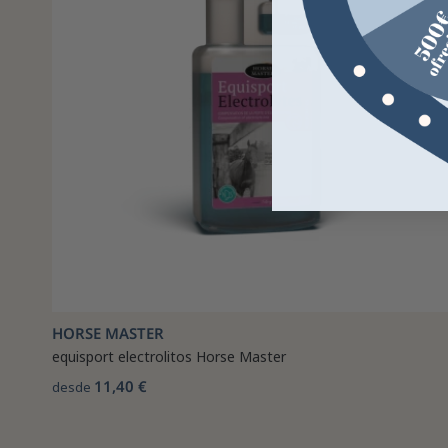
HORSE MASTER
equisport electrolitos Horse Master
11,40 €
desde