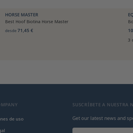
HORSE MASTER
E
Best Hoof Biotina Horse Master
Bo
71,45 €
10
desde
3 
OMPANY
SUSCRÍBETE A NUESTRA 
Get our latest news and spe
ones de uso
gal