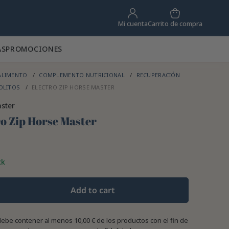
Carrito de compra
Mi cuenta
AS
PROMOCIONES
ALIMENTO
COMPLEMENTO NUTRICIONAL
RECUPERACIÓN
OLITOS
ELECTRO ZIP HORSE MASTER
ster
ro Zip Horse Master
ck
Add to cart
debe contener al menos 10,00 € de los productos con el fin de