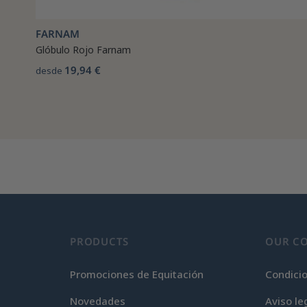
FARNAM
Glóbulo Rojo Farnam
19,94 €
desde
PRODUCTS
OUR C
Promociones de Equitación
Condici
Novedades
Aviso le