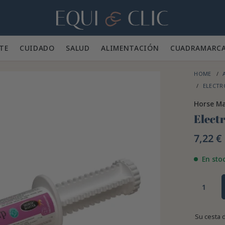
Hogar
TE 👕
CUIDADO 🪮
SALUD ✨
ALIMENTACIÓN 🥕
CUADRA
MARC
HOME
ELECTR
Horse Ma
Elect
7,22 €
En sto
Su cesta 