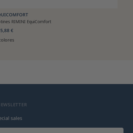
QUICOMFORT
tines RIMINI EquiComfort
5,88 €
colores
NEWSLETTER
cial sales