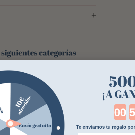
 siguientes categorías
OS
50
¡A GA
Cou
Te enviamos tu regalo por
E-mail