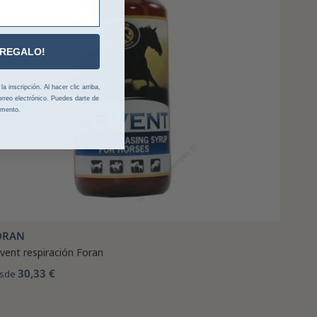
 REGALO!
 inscripción. Al hacer clic arriba,
rreo electrónico. Puedes darte de
omento.
ORAN
rvent respiración Foran
30,33 €
sde