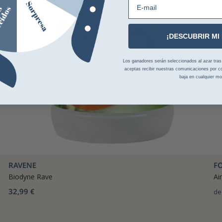
¡DESCUBRIR MI
Los ganadores serán seleccionados al azar tras la
aceptas recibir nuestras comunicaciones por co
baja en cualquier m
RAVENE
F
Biodyne Rave
Ai
32,99 €
de