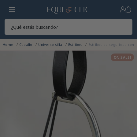
Hogar
Sear
Home
Caballo
Universo silla
Estribos
Estribos de seguridad con
ON SALE!