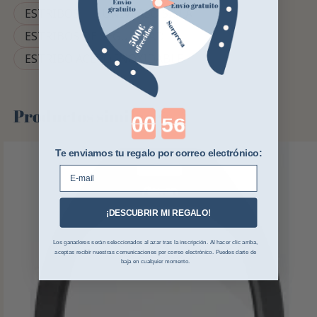
ESTRIBOS
UNIVERSO SILLA
ESTRIBOS DE SEGURIDAD
ESTRIBO ACERO INOXIDABLE
Productos similares
Countdown ends in:
Te enviamos tu regalo por correo electrónico:
E-mail
¡DESCUBRIR MI REGALO!
Los ganadores serán seleccionados al azar tras la inscripción. Al hacer clic arriba,
aceptas recibir nuestras comunicaciones por correo electrónico. Puedes darte de
baja en cualquier momento.