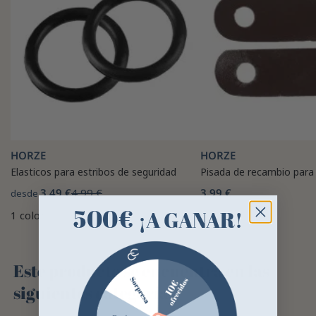
HORZE
HORZE
Elasticos para estribos de seguridad
Pisada de recambio para 
3,49 €
4,99 €
3,99 €
desde
500€
¡A GANAR!
1 color
Este producto se encuentra en las
siguientes categorías