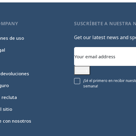
OMPANY
SUSCRÍBETE A NUESTRA 
Get our latest news and spe
ones de uso
gal
 devoluciones
Subscribe
¡Sé el primero en recibir nue
guro
semana!
c recluta
 sitio
e con nosotros