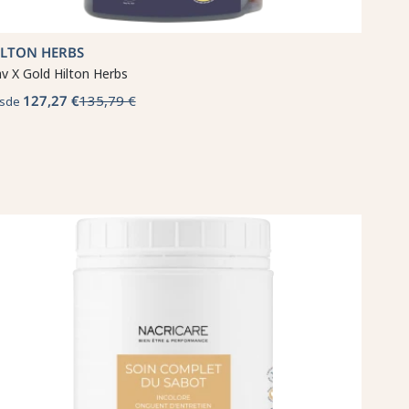
ILTON HERBS
v X Gold Hilton Herbs
127,27 €
135,79 €
sde