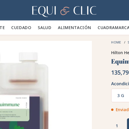
Hogar
TE 👕
CUIDADO 🪮
SALUD ✨
ALIMENTACIÓN 🥕
CUADRA
MARC
HOME
Hilton H
Equim
135,79
Acondic
3 G
Enviad