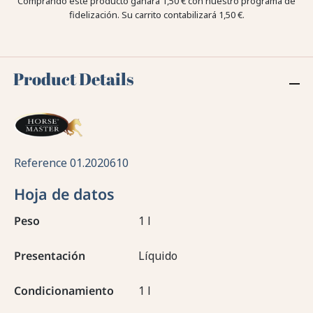
Comprando este producto ganara
1,50 €
con nuestro programa de
fidelización. Su carrito contabilizará
1,50 €
.
Product Details
Reference
01.2020610
Hoja de datos
Peso
1 l
Presentación
Líquido
Condicionamiento
1 l