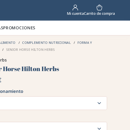
Carrito de compra
Mi cuenta
AS
PROMOCIONES
ALIMENTO
COMPLEMENTO NUTRICIONAL
FORMA Y
R
SENIOR HORSE HILTON HERBS
erbs
r Horse Hilton Herbs
€
ionamiento