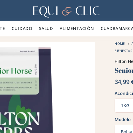
Hogar
TE 👕
CUIDADO 🪮
SALUD ✨
ALIMENTACIÓN 🥕
CUADRA
MARC
HOME
BIENESTA
Hilton H
Senio
34,99 
Acondic
1KG
Modelo
Bolsa