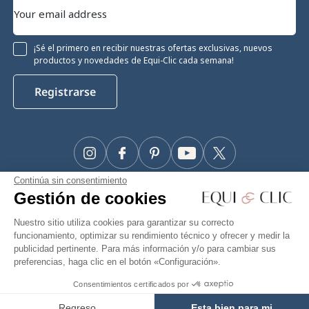
¡Sé el primero en recibir nuestras ofertas exclusivas, nuevos
productos y novedades de Equi-Clic cada semana!
Registrarse
Instagram
Facebook
Pinterest
YouTube
Twitter
Continúa sin consentimiento
#Makeyourhorseapriority
Gestión de cookies
🫶
Nuestro sitio utiliza cookies para garantizar su correcto
funcionamiento, optimizar su rendimiento técnico y ofrecer y medir la
publicidad pertinente. Para más información y/o para cambiar sus
preferencias, haga clic en el botón «Configuración».
Equiclic © 2026
Consentimientos certificados por
37,95 €
Add to cart
Gestión de cookies
Regreso
Esta bien para mi