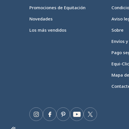
Promociones de Equitación
Condici
Novedades
Aviso le
Los más vendidos
Sobre
Envíos y
Pago se
Equi-Cli
Mapa del
Contact
Instagram
Facebook
Pinterest
YouTube
Twitter
Axeptio consent
Plataforma de Gestión de Consentimiento: Personaliza tus 