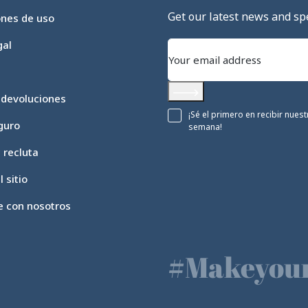
Get our latest news and spe
ones de uso
gal
 devoluciones
Subscribe
¡Sé el primero en recibir nue
guro
semana!
c recluta
 sitio
e con nosotros
#Makeyour
Opciones