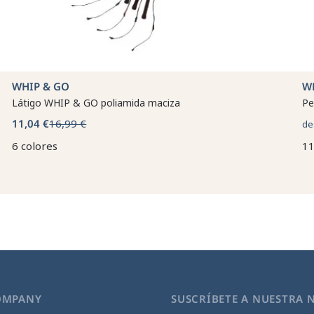
WHIP & GO
W
Látigo WHIP & GO poliamida maciza
Pe
11,04 €
16,99 €
de
6 colores
11
OMPANY
SUSCRÍBETE A NUESTRA 