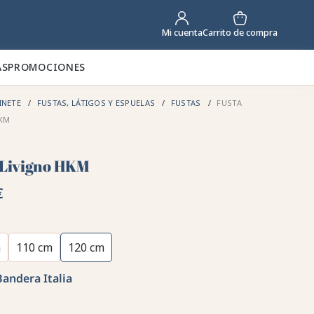
Carrito de compra
Mi cuenta
AS
PROMOCIONES
INETE
FUSTAS, LÁTIGOS Y ESPUELAS
FUSTAS
FUSTA
HKM
 Livigno HKM
€
m
110 cm
120 cm
Bandera Italia