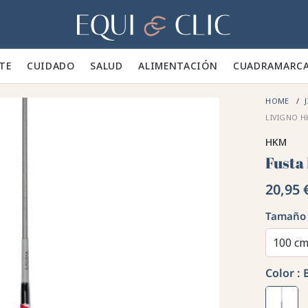
Hogar
TE 👕
CUIDADO 🪮
SALUD ✨
ALIMENTACIÓN 🥕
CUADRA
MARC
HOME
J
LIVIGNO 
HKM
Fusta
20,95 
Tamaño
100 c
Color :