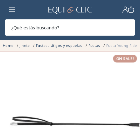
Hogar
Sear
Home
Jinete
Fustas, látigos y espuelas
Fustas
Fusta Young Rider
ON SALE!