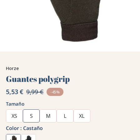
Horze
Guantes polygrip
5,53 €
9,99 €
-45%
Tamaño
XS
S
M
L
XL
Color :
Castaño