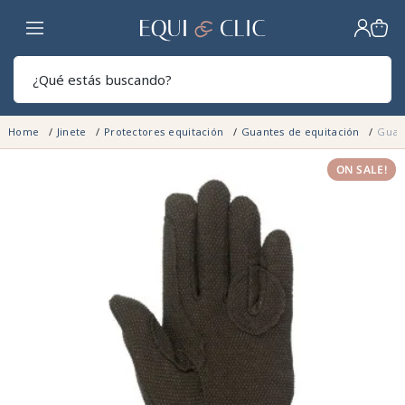
Hogar
Sear
Home
Jinete
Protectores equitación
Guantes de equitación
Guan
ON SALE!