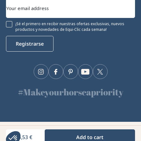
¡Sé el primero en recibir nuestras ofertas exclusivas, nuevos
productos y novedades de Equi-Clic cada semana!
Registrarse
Instagram
Facebook
Pinterest
YouTube
Twitter
#Makeyourhorseapriority
🫶
Equiclic © 2026
5,53 €
Add to cart
Gestión de cookies