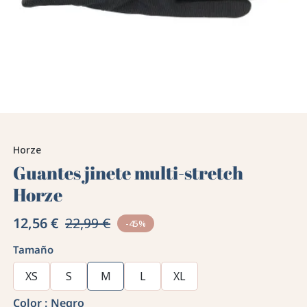
Horze
Guantes jinete multi-stretch
Horze
12,56 €
22,99 €
-45%
Tamaño
XS
S
M
L
XL
Color :
Negro