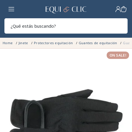
Hogar
Sear
Home
Jinete
Protectores equitación
Guantes de equitación
Guant
ON SALE!