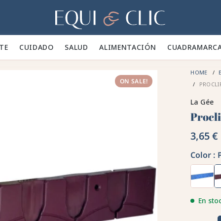
Hogar
TE 👕
CUIDADO 🪮
SALUD ✨
ALIMENTACIÓN 🥕
CUADRA
MARC
HOME
E
ON SALE!
PROCLIP
La Gée
Procl
3,65 €
Color :
En sto