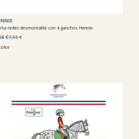
ENNIE
rta-redes desmontable con 4 ganchos Hennie
66 €
7,55 €
color