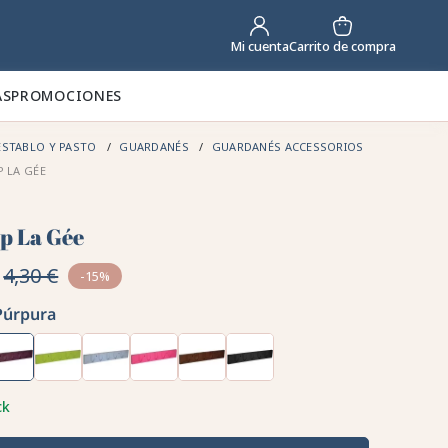
Carrito de compra
Mi cuenta
AS
PROMOCIONES
STABLO Y PASTO
GUARDANÉS
GUARDANÉS ACCESSORIOS
 LA GÉE
ip La Gée
4,30 €
-15%
Púrpura
ck