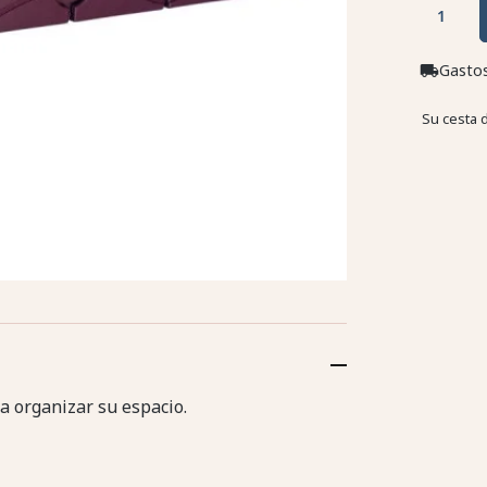
Gastos
local_shipping
Su cesta 
ra organizar su espacio.