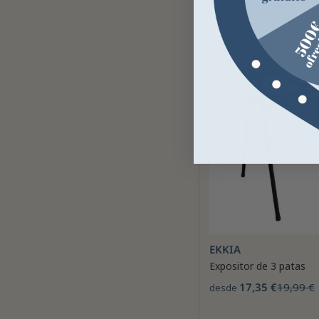
1 color
EKKIA
Expositor de 3 patas
17,35 €
19,99 €
desde