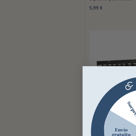
5,99 €
SHIRES
Porta fusta Shires
5,00 €