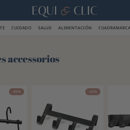
Hogar
TE 👕
CUIDADO 🪮
SALUD ✨
ALIMENTACIÓN 🥕
CUADRA
MARC
 accessorios
-45%
-25%