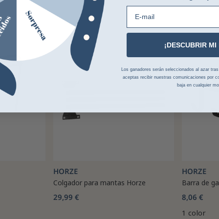
1 color
E-mail
¡DESCUBRIR MI
-13%
Los ganadores serán seleccionados al azar tras la
aceptas recibir nuestras comunicaciones por co
baja en cualquier m
HORZE
HORZE
Colgador para mantas Horze
Barra de g
29,99 €
8,06 €
1 color