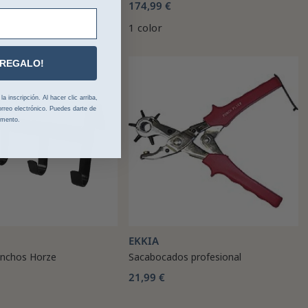
174,99 €
1 color
 REGALO!
 inscripción. Al hacer clic arriba,
rreo electrónico. Puedes darte de
omento.
EKKIA
anchos Horze
Sacabocados profesional
21,99 €