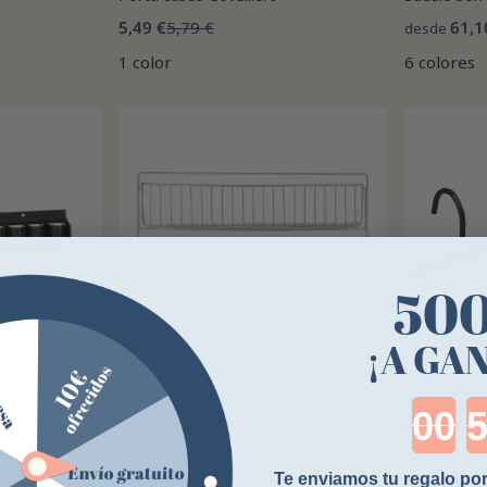
5,49 €
5,79 €
61,1
desde
1 color
6 colores
50
¡A GA
HORZE
EKKIA
Cou
Cesta bozal
Colgador mú
21,99 €
10,38 €
11,
Te enviamos tu regalo por