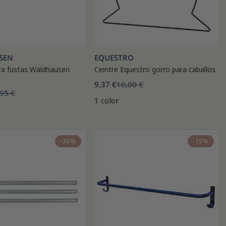
SEN
EQUESTRO
ra fustas Waldhausen
Ceintre Equestro gorro para caballos
9,37 €
10,00 €
95 €
1 color
-33%
-15%