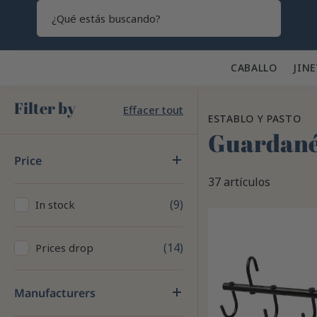
Search
CABALLO 🐎
JINE
Filter by
Effacer tout
ESTABLO Y PASTO
Guardanés
Price
37 artículos
9
In stock
14
Prices drop
Manufacturers