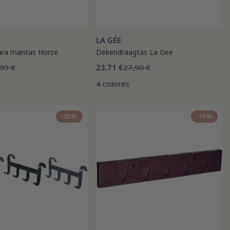
LA GÉE
ara mantas Horze
Dekendraagtas La Gee
99 €
23,71 €
27,90 €
4 colores
-20%
-15%