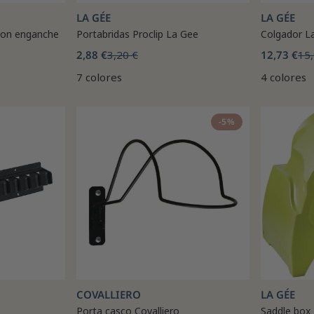
LA GÉE
LA GÉE
 con enganche
Portabridas Proclip La Gee
Colgador L
2,88 €
3,20 €
12,73 €
15,
7 colores
4 colores
-5%
COVALLIERO
LA GÉE
Porta casco Covalliero
Saddle box