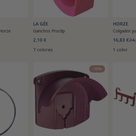
LA GÉE
HORZE
Horze
Ganchos Proclip
Colgador p
2,10 €
16,83 €
24,
7 colores
1 color
-10%