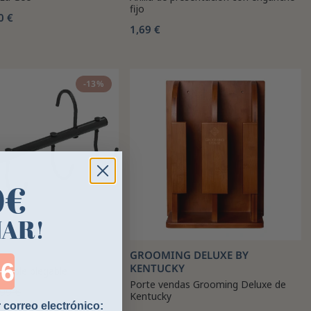
fijo
0 €
1,69 €
-13%
0€
NAR!
GROOMING DELUXE BY
ntdown ends in:
KENTUCKY
ltiple plegable
Porte vendas Grooming Deluxe de
99 €
Kentucky
 correo electrónico: