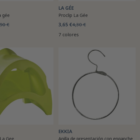
LA GÉE
a gée
Proclip La Gée
90 €
3,65 €
4,30 €
7 colores
EKKIA
 La Gee
Anilla de presentación con enganche