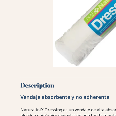
Description
Vendaje absorbente y no adherente
NaturalintX Dressing es un vendaje de alta abs
algodón quirúrgico envuelta en una funda tubular