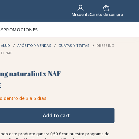
Carrito de compra
Mi cuenta
AS
PROMOCIONES
SALUD
APÓSITO Y VENDAS
GUATAS Y TIRITAS
DRESSING
TX NAF
ing naturalintx NAF
€
o dentro de 3 a 5 días
Add to cart
ndo este producto ganara
0,50 €
con nuestro programa de