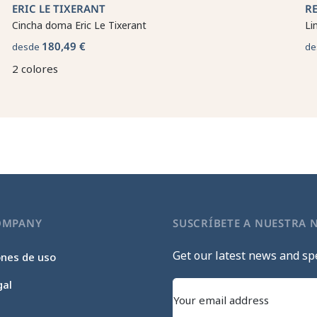
ERIC LE TIXERANT
R
Cincha doma Eric Le Tixerant
Li
180,49 €
desde
de
2 colores
OMPANY
SUSCRÍBETE A NUESTRA 
Get our latest news and spe
ones de uso
gal