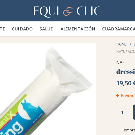
Hogar
TE 👕
CUIDADO 🪮
SALUD ✨
ALIMENTACIÓN 🥕
CUADRA
MARC
HOME
NATURALIN
NAF
dress
19,50 
Enviad
Compra