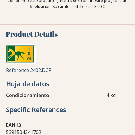
Comprando este producto ganara
3,00 €
con nuestro programa de
fidelización. Su carrito contabilizará
3,00 €
.
Product Details
Reference
2402.DCP
Hoja de datos
Condicionamiento
4 kg
Specific References
EAN13
5391504341702