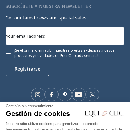
SUSCRÍBETE A NUESTRA NEWSLETTER
Get our latest news and special sales
¡Sé el primero en recibir nuestras ofertas exclusivas, nuevos
productos y novedades de Equi-Clic cada semana!
Registrarse
Instagram
Facebook
Pinterest
YouTube
Twitter
Continúa sin consentimiento
#Makeyourhorseapriority
Gestión de cookies
🫶
Nuestro sitio utiliza cookies para garantizar su correcto
funcionamiento, optimizar su rendimiento técnico y ofrecer y medir la