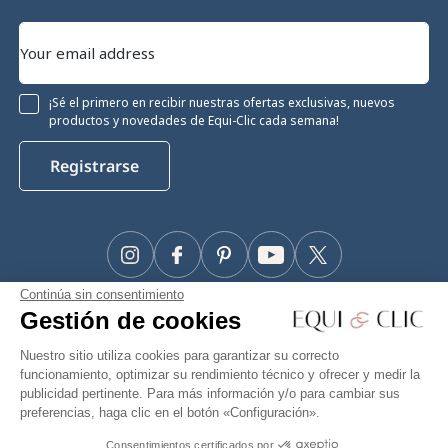
¡Sé el primero en recibir nuestras ofertas exclusivas, nuevos
productos y novedades de Equi-Clic cada semana!
Registrarse
Instagram
Facebook
Pinterest
YouTube
Twitter
Continúa sin consentimiento
#Makeyourhorseapriority
Gestión de cookies
🫶
Nuestro sitio utiliza cookies para garantizar su correcto
funcionamiento, optimizar su rendimiento técnico y ofrecer y medir la
publicidad pertinente. Para más información y/o para cambiar sus
preferencias, haga clic en el botón «Configuración».
Equiclic © 2026
Consentimientos certificados por