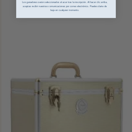
Los ganadores serán seleccionados al azar tras la inscripción. Al hacer clic arriba,
aceptas recibir nuestras comunicaciones por correo electrónico. Puedes darte de
baja en cualquier momento.