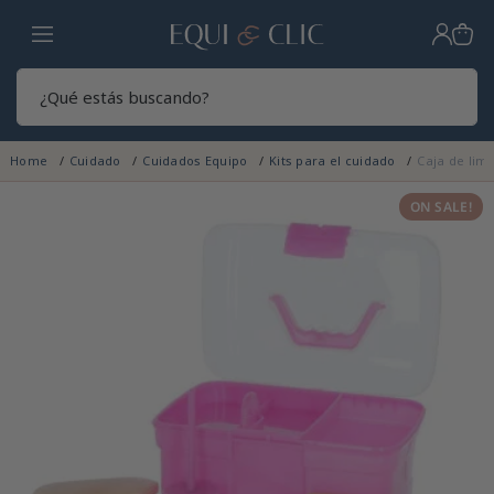
Hogar
Sear
Home
Cuidado
Cuidados Equipo
Kits para el cuidado
Caja de lim
ON SALE!