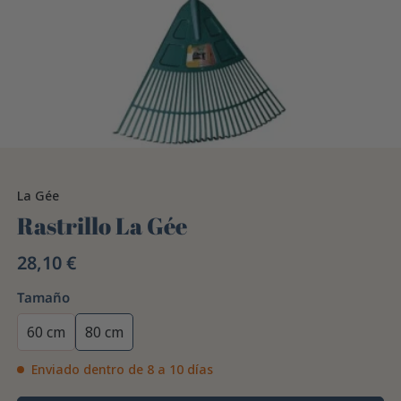
La Gée
Rastrillo La Gée
28,10 €
Tamaño
60 cm
80 cm
Enviado dentro de 8 a 10 días