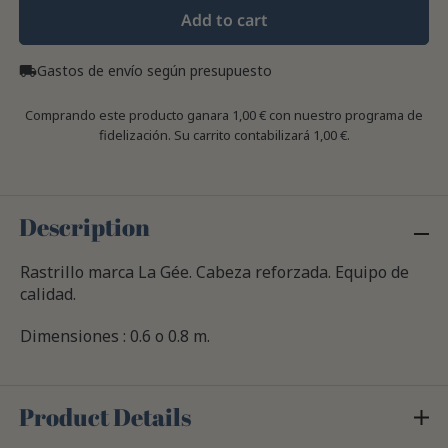
Add to cart
Gastos de envío según presupuesto
local_shipping
Comprando este producto ganara
1,00 €
con nuestro programa de
fidelización. Su carrito contabilizará
1,00 €
.
Description
Rastrillo marca La Gée. Cabeza reforzada. Equipo de
calidad.
Dimensiones : 0.6 o 0.8 m.
Product Details