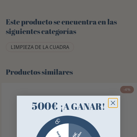
Este producto se encuentra en las
siguientes categorías
LIMPIEZA DE LA CUADRA
Productos similares
-4%
500€
¡A GANAR!