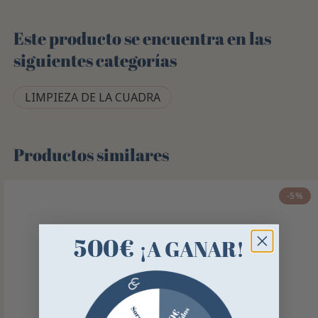
Este producto se encuentra en las
siguientes categorías
LIMPIEZA DE LA CUADRA
Productos similares
-5%
500€
¡A GANAR!