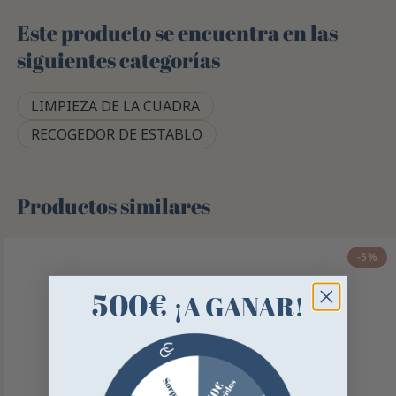
Este producto se encuentra en las
siguientes categorías
LIMPIEZA DE LA CUADRA
RECOGEDOR DE ESTABLO
Productos similares
-5%
500€
¡A GANAR!