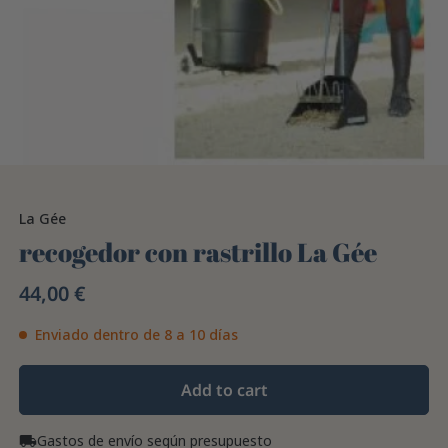
La Gée
recogedor con rastrillo La Gée
44,00 €
Enviado dentro de 8 a 10 días
Add to cart
Gastos de envío según presupuesto
local_shipping