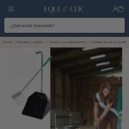
Hogar
Sear
Home
Establo y pasto
Cuadra y acaballedero
Limpieza de la cuadr