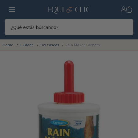
Hogar
Sear
Home
Cuidado
Los cascos
Rain Maker Farnam