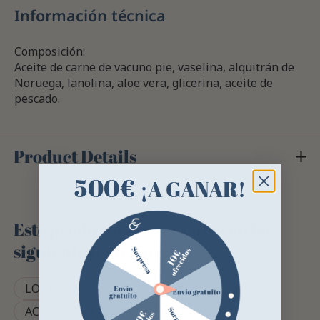
Información técnica
Composición:
Aceite de carne de vacuno pie, vaselina, alquitrán de
Noruega, lanolina, aloe vera, glicerina, aceite de
pescado.
Product Details
500€
¡A GANAR!
Este producto se encuentra en las
siguientes categorías
LOS CASCOS
UNGÜENTOS Y GRASAS
ACEITE PARA CASCOS DE CABALLO