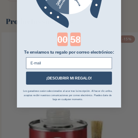
Productos similares
Countdown ends in:
-15%
Te enviamos tu regalo por correo electrónico:
E-mail
¡DESCUBRIR MI REGALO!
Los ganadores serán seleccionados al azar tras la inscripción. Al hacer clic arriba,
aceptas recibir nuestras comunicaciones por correo electrónico. Puedes darte de
baja en cualquier momento.