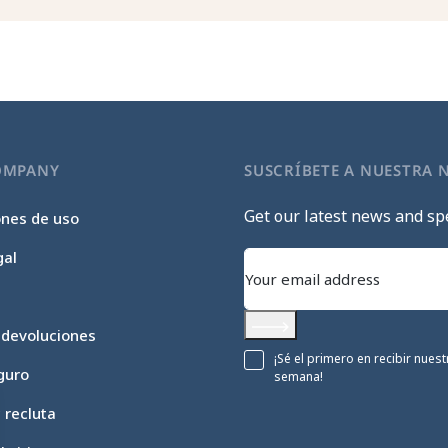
OMPANY
SUSCRÍBETE A NUESTRA 
Get our latest news and spe
ones de uso
gal
 devoluciones
Subscribe
¡Sé el primero en recibir nue
guro
semana!
c recluta