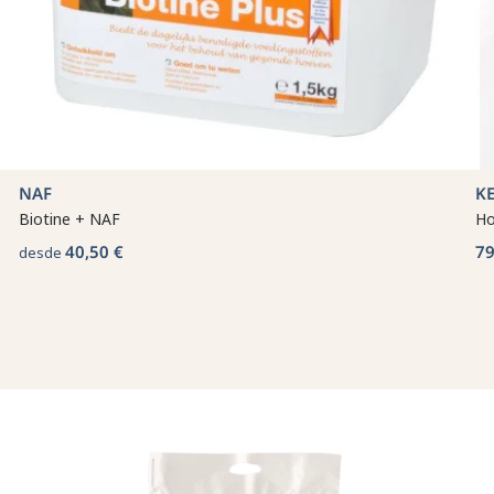
NAF
K
Biotine + NAF
Ho
40,50 €
79
desde