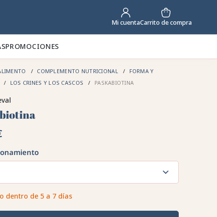
Carrito de compra
Mi cuenta
AS
PROMOCIONES
ALIMENTO
COMPLEMENTO NUTRICIONAL
FORMA Y
R
LOS CRINES Y LOS CASCOS
PASKABIOTINA
eval
biotina
€
ionamiento
o dentro de 5 a 7 días