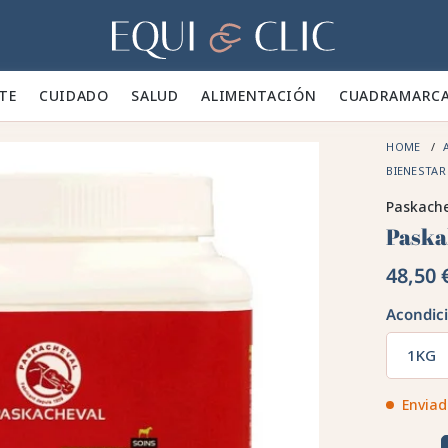
Hogar
TE 👕
CUIDADO 🪮
SALUD ✨
ALIMENTACIÓN 🥕
CUADRA
MARC
HOME
BIENESTA
Paskach
Paska
48,50 
Acondic
1KG
Enviad