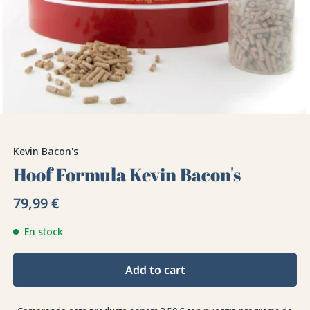
Kevin Bacon's
Hoof Formula Kevin Bacon's
79,99 €
En stock
Add to cart