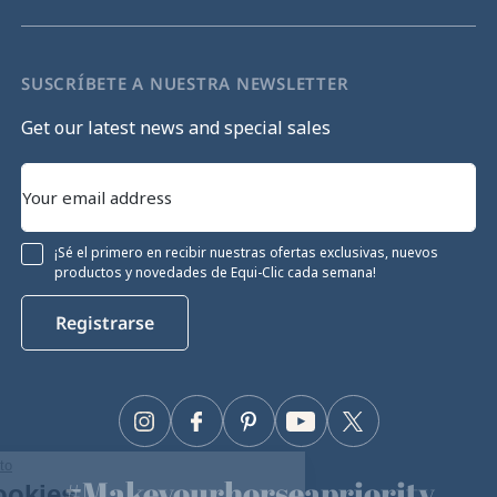
SUSCRÍBETE A NUESTRA NEWSLETTER
Get our latest news and special sales
¡Sé el primero en recibir nuestras ofertas exclusivas, nuevos
productos y novedades de Equi-Clic cada semana!
Registrarse
Instagram
Facebook
Pinterest
YouTube
Twitter
Continúa sin consentimiento
#Makeyourhorseapriority
Gestión de cookies