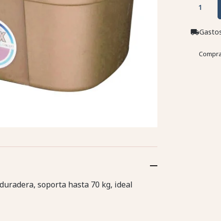
Gastos
local_shipping
Compra
 duradera, soporta hasta 70 kg, ideal