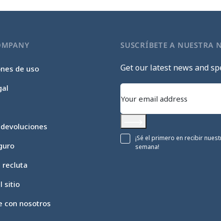
OMPANY
SUSCRÍBETE A NUESTRA 
Get our latest news and spe
ones de uso
gal
 devoluciones
Subscribe
¡Sé el primero en recibir nue
guro
semana!
c recluta
 sitio
e con nosotros