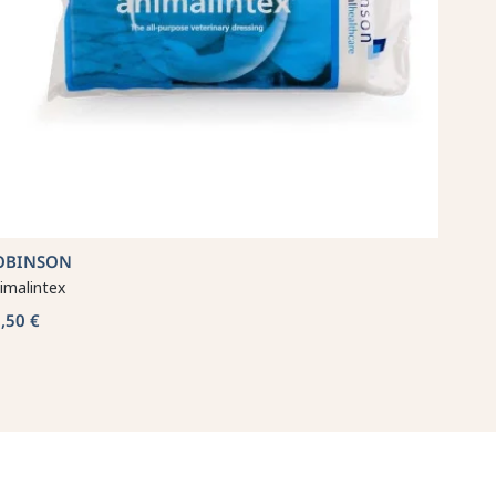
OBINSON
imalintex
,50 €