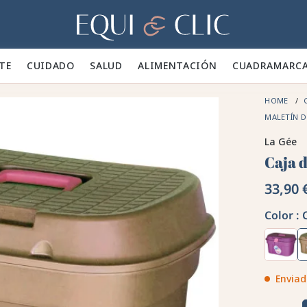
Hogar
TE 👕
CUIDADO 🪮
SALUD ✨
ALIMENTACIÓN 🥕
CUADRA
MARC
HOME
MALETÍN D
La Gée
Caja 
33,90 
Color :
Enviad