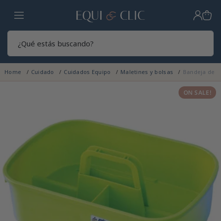
Hogar
Sear
Home
Cuidado
Cuidados Equipo
Maletines y bolsas
Bandeja de l
ON SALE!