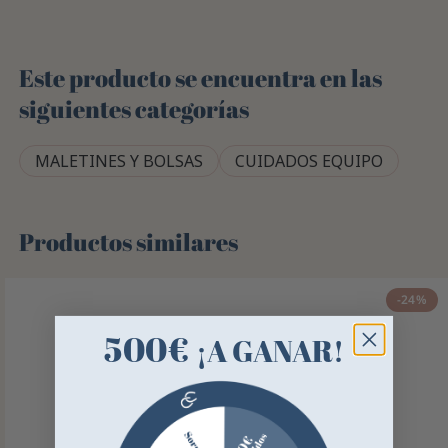
Este producto se encuentra en las
siguientes categorías
MALETINES Y BOLSAS
CUIDADOS EQUIPO
Productos similares
-24%
500€
¡A GANAR!