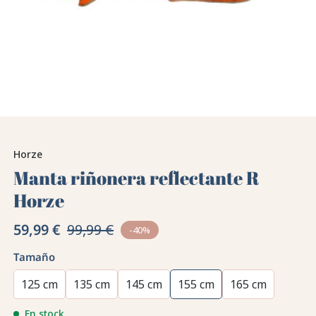
Horze
Manta riñonera reflectante R
Horze
59,99 €
99,99 €
-40%
Tamaño
125 cm
135 cm
145 cm
155 cm
165 cm
En stock