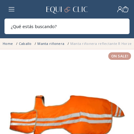
Hogar
Sear
Home
Caballo
Manta riñonera
Manta riñonera reflectante R Horze
ON SALE!